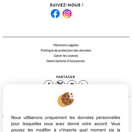
SUIVEZ-NOUS !
Mentions Légales
Politique de protection des données
Gérer les cookies
Notre barème d'honoraires
PARTAGER :
Afin de vous offrir un confort de lecture permanent, depuis votre PC,
Nous utiliserons uniquement les données personnelles
votre tablette ou votre smartphone, notre site s'adapte
pour lesquelles vous avez donné votre accord. Vous
automatiquement aux différents types d'écrans
pouvez les modifier à n'importe quel moment via la