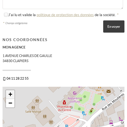
J'ai lu et valide la
politique de protection des données
de la société.
*
*
Champs obligatoires
NOS COORDONNÉES
MON AGENCE
1 AVENUE CHARLES DE GAULLE
34830
CLAPIERS
04 11 28 22 55
+
−