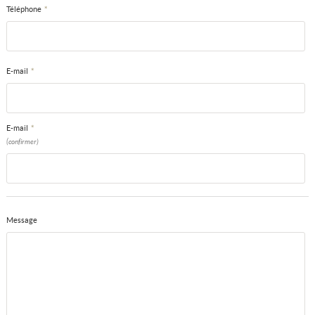
Téléphone
*
E-mail
*
E-mail
*
(confirmer)
Message